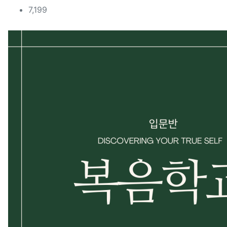
컨텐츠 정보
조회
7,199
본문