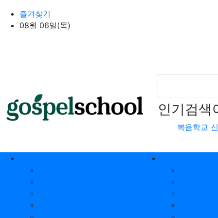
상단 네비
즐겨찾기
08월 06일(목)
인기검색
복음학교 
메인 메뉴
복음학교 소개
누가 추천하
복음학교 소개
1. 교회 
슬로건 & 비전
2. 3040
양육과정
3. 불신자
단계별 코스
4. 교역자
복음학교가 걸어온 길
❤️ 지역별