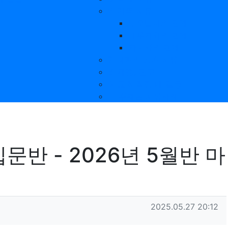
6. 가족 치유
부모님과의 관계
배우자와의 관계
자녀와의 관계
7. 과거의 상처 치유
8. 재정, 진로
9. 교회·직장 내 갈등
❤️ 주제별 치유사례
문반 - 2026년 5월반 마
작성일
2025.05.27 20:12