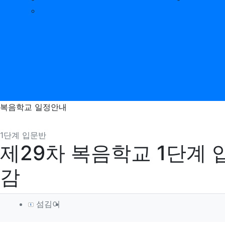
후원안내
복음학교 일정안내
분류
1단계 입문반
제29차 복음학교 1단계 입
감
작성자 정보
작성
섬김이