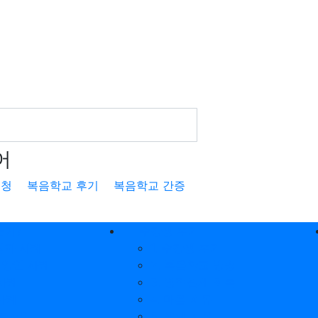
어
신청
복음학교 후기
복음학교 간증
는가?
수강생 후기
중직자 사례
1. 수강생 후기
 신앙인 사례
2. 복음학교 방송
 사례
3. 영적침체 회복
 사례
4. 마음 치유
 추천인
5. 육체 치유