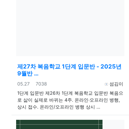
제27차 복음학교 1단계 입문반 - 2025년
9월반 …
등록일
조회
등록자
05.27
7038
섬김이
1단계 입문반
제26차 1단계 복음학교 입문반 복음으
로 삶이 실제로 바뀌는 4주. 온라인·오프라인 병행,
상시 접수. 온라인/오프라인 병행 상시 …