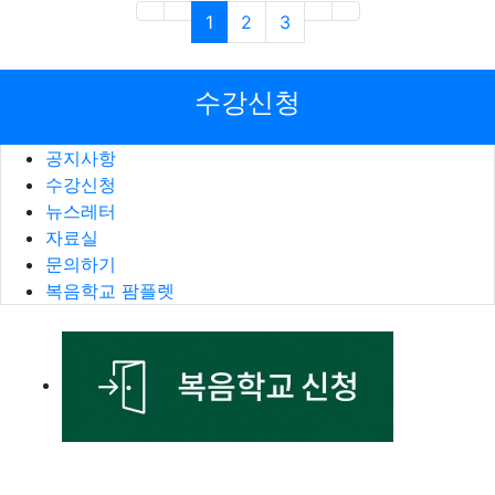
(current)
(last)
1
2
3
수강신청
공지사항
수강신청
뉴스레터
자료실
문의하기
복음학교 팜플렛