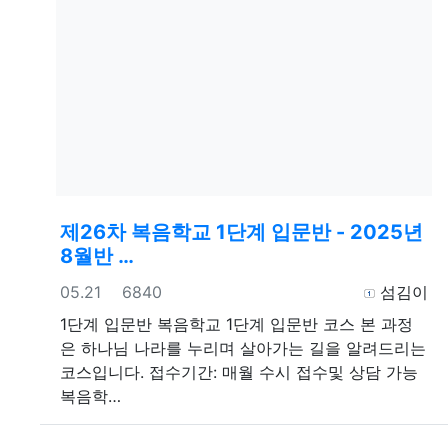
제26차 복음학교 1단계 입문반 - 2025년
8월반 …
등록일
조회
등록자
05.21
6840
섬김이
1단계 입문반
복음학교 1단계 입문반 코스 본 과정
은 하나님 나라를 누리며 살아가는 길을 알려드리는
코스입니다. 접수기간: 매월 수시 접수및 상담 가능
복음학…