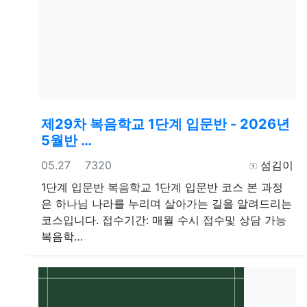
제29차 복음학교 1단계 입문반 - 2026년
5월반 …
등록일
조회
등록자
05.27
7320
섬김이
1단계 입문반
복음학교 1단계 입문반 코스 본 과정
은 하나님 나라를 누리며 살아가는 길을 알려드리는
코스입니다. 접수기간: 매월 수시 접수및 상담 가능
복음학…