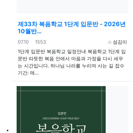
제33차 복음학교 1단계 입문반 - 2026년
10월반…
등록일
조회
등록자
07.10
1553
섬김이
1단계 입문반
복음학교 일정안내 복음학교 1단계 입
문반 따뜻한 복음 안에서 마음과 가정을 다시 세우
는 시간입니다. 하나님 나라를 누리며 사는 길 접수
기간: 매…