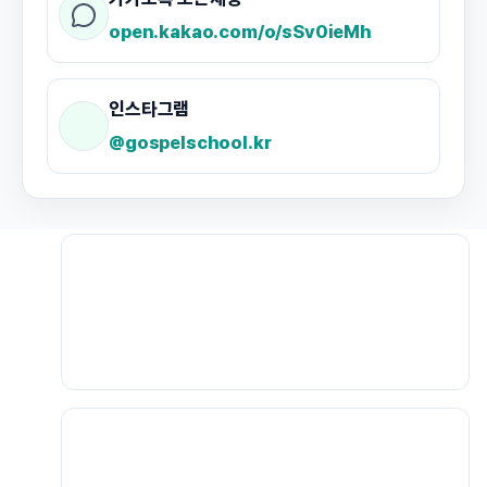
open.kakao.com/o/sSv0ieMh
인스타그램
@gospelschool.kr