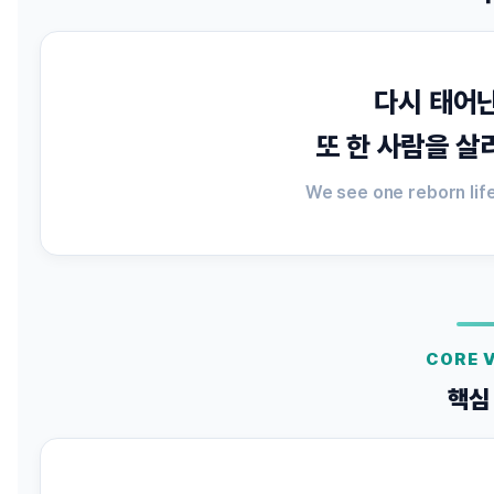
다시 태어난
또 한 사람을 살
We see one reborn life 
CORE 
핵심