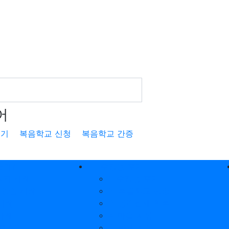
어
후기
복음학교 신청
복음학교 간증
는가?
수강생 후기
중직자 사례
1. 수강생 후기
 신앙인 사례
2. 복음학교 방송
 사례
3. 영적침체 회복
 사례
4. 마음 치유
 추천인
5. 육체 치유