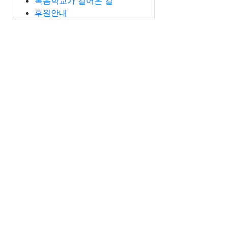
복음학교가 걸어온 길
후원안내