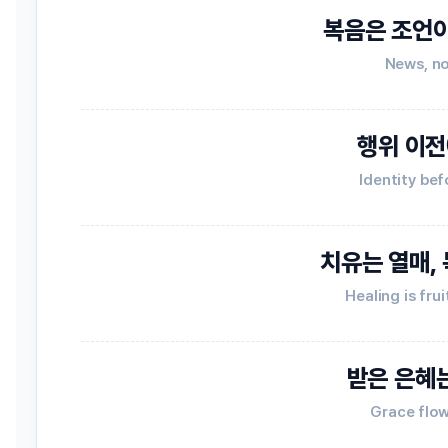
복음은 조언이
News, no
행위 이전
Identity bef
치유는 열매,
Healing is frui
받은 은혜
Grace flo