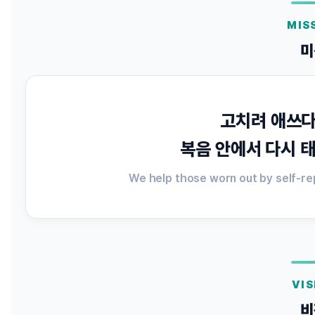
MIS
미
고치려 애쓰다
복음 안에서 다시 
We help those worn out by self-re
VIS
비