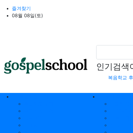
상단 네비
즐겨찾기
08월 08일(토)
인기검색
복음학교 
메인 메뉴
복음학교 소개
누가 추천하
복음학교 소개
1. 교회 
슬로건 & 비전
2. 3040
양육과정
3. 불신자
단계별 코스
4. 교역자
복음학교가 걸어온 길
❤️ 지역별