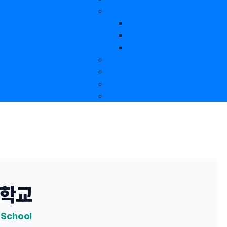
6. 가족 치유
부모님과의 관계
배우자와의 관계
자녀와의 관계
7. 과거의 상처 치유
8. 재정, 진로
9. 교회·직장 내 갈등
❤️ 주제별 치유사례
학교
 School